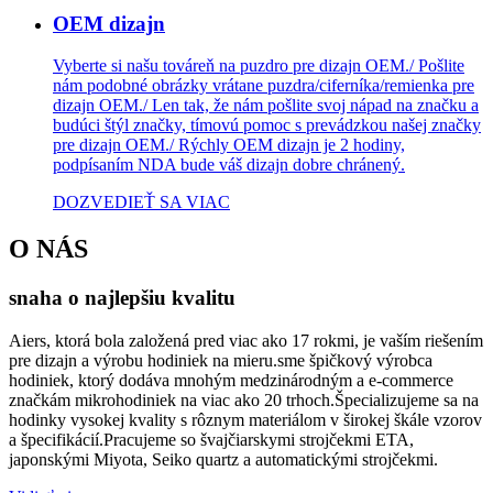
OEM dizajn
Vyberte si našu továreň na puzdro pre dizajn OEM./ Pošlite
nám podobné obrázky vrátane puzdra/ciferníka/remienka pre
dizajn OEM./ Len tak, že nám pošlite svoj nápad na značku a
budúci štýl značky, tímovú pomoc s prevádzkou našej značky
pre dizajn OEM./ Rýchly OEM dizajn je 2 hodiny,
podpísaním NDA bude váš dizajn dobre chránený.
DOZVEDIEŤ SA VIAC
O NÁS
snaha o najlepšiu kvalitu
Aiers, ktorá bola založená pred viac ako 17 rokmi, je vaším riešením
pre dizajn a výrobu hodiniek na mieru.sme špičkový výrobca
hodiniek, ktorý dodáva mnohým medzinárodným a e-commerce
značkám mikrohodiniek na viac ako 20 trhoch.Špecializujeme sa na
hodinky vysokej kvality s rôznym materiálom v širokej škále vzorov
a špecifikácií.Pracujeme so švajčiarskymi strojčekmi ETA,
japonskými Miyota, Seiko quartz a automatickými strojčekmi.