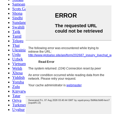
Samoan
Scots Gaelic
Shona
Sindhi
Sundanese
Swahili
Tajik
Tamil
Telugu
Thai
Ukrainian
Urdu
Uzbek
Vietnamese
Welsh
Xhosa
Yiddish
Yoruba
Zulu
Kinyarwanda
Tatar
Oriya
Turkmen
Uyghur