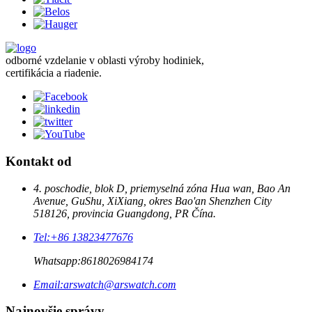
odborné vzdelanie v oblasti výroby hodiniek,
certifikácia a riadenie.
Kontakt od
4. poschodie, blok D, priemyselná zóna Hua wan, Bao An
Avenue, GuShu, XiXiang, okres Bao'an Shenzhen City
518126, provincia Guangdong, PR Čína.
Tel:
+86 13823477676
Whatsapp:
8618026984174
Email:
arswatch@arswatch.com
Najnovšie správy