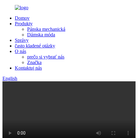
Domov
Produkty
Pánska mechanická
Dámska móda
Správy
často kladené otázky
O nás
prečo si vybrať nás
Značka
Kontaktuj nás
English