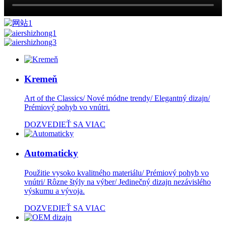
Kremeň
Art of the Classics/ Nové módne trendy/ Elegantný dizajn/
Prémiový pohyb vo vnútri.
DOZVEDIEŤ SA VIAC
Automaticky
Použitie vysoko kvalitného materiálu/ Prémiový pohyb vo
vnútri/ Rôzne štýly na výber/ Jedinečný dizajn nezávislého
výskumu a vývoja.
DOZVEDIEŤ SA VIAC