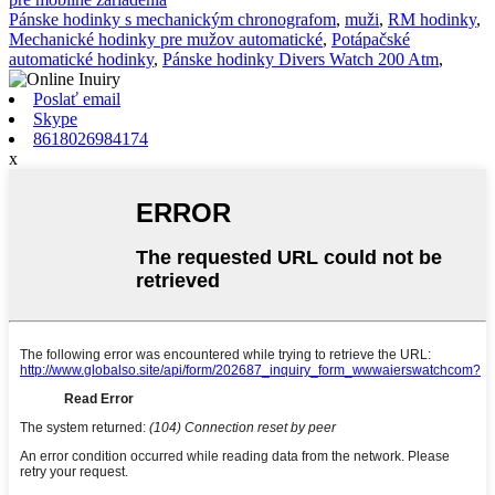
Pánske hodinky s mechanickým chronografom
,
muži
,
RM hodinky
,
Mechanické hodinky pre mužov automatické
,
Potápačské
automatické hodinky
,
Pánske hodinky Divers Watch 200 Atm
,
Poslať email
Skype
8618026984174
x