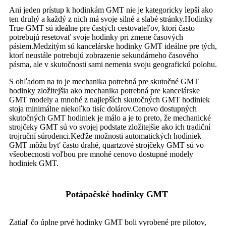
Ani jeden prístup k hodinkám GMT nie je kategoricky lepší ako
ten druhý a každý z nich má svoje silné a slabé stránky.Hodinky
True GMT sú ideálne pre častých cestovateľov, ktorí často
potrebujú resetovať svoje hodinky pri zmene časových
pásiem.Medzitým sú kancelárske hodinky GMT ideálne pre tých,
ktorí neustále potrebujú zobrazenie sekundárneho časového
pásma, ale v skutočnosti sami nemenia svoju geografickú polohu.
S ohľadom na to je mechanika potrebná pre skutočné GMT
hodinky zložitejšia ako mechanika potrebná pre kancelárske
GMT modely a mnohé z najlepších skutočných GMT hodiniek
stoja minimálne niekoľko tisíc dolárov.Cenovo dostupných
skutočných GMT hodiniek je málo a je to preto, že mechanické
strojčeky GMT sú vo svojej podstate zložitejšie ako ich tradiční
trojruční súrodenci.Keďže možnosti automatických hodiniek
GMT môžu byť často drahé, quartzové strojčeky GMT sú vo
všeobecnosti voľbou pre mnohé cenovo dostupné modely
hodiniek GMT.
Potápačské hodinky GMT
Zatiaľ čo úplne prvé hodinky GMT boli vyrobené pre pilotov,