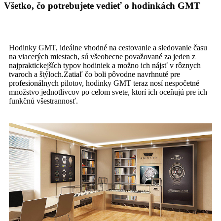
Všetko, čo potrebujete vedieť o hodinkách GMT
Hodinky GMT, ideálne vhodné na cestovanie a sledovanie času
na viacerých miestach, sú všeobecne považované za jeden z
najpraktickejších typov hodiniek a možno ich nájsť v rôznych
tvaroch a štýloch.Zatiaľ čo boli pôvodne navrhnuté pre
profesionálnych pilotov, hodinky GMT teraz nosí nespočetné
množstvo jednotlivcov po celom svete, ktorí ich oceňujú pre ich
funkčnú všestrannosť.