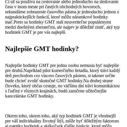
Či už sa používa na cestovanie alebo jednoducho na sledovanie
času v inom meste pri častých obchodných hovoroch,
sekundárne zobrazenie časového pásma je jednoducho jednou z
najpraktickejších funkcií, ktoré môžu náramkové hodinky
mať.Preto sa hodinky GMT stali neuveriteľne populárnymi
medzi dnešnými zberateľmi, ale najprv je dôležité zistiť, aký typ
hodiniek GMT je pre vás najlepší.
Najlepšie GMT hodinky?
Najlepšie hodinky GMT pre jednu osobu nemusia byť najlepšie
pre druhú.Napríklad pilot komerčného lietadla, ktorý trávi každý
deň prechodom cez viacero časových pásiem, si takmer určite
bude chcieť zvoliť skutočné GMT hodinky.Na druhej strane
človeku, ktorý občas cestuje, no väčšinu dní trávi komunikáciou
s ľuďmi v rôznych krajinách, budú zaručene užitočnejšie
kancelárske GMT hodinky.
Okrem toho, okrem toho, aký typ hodiniek GMT je vhodnejší
pre váš individuálny životný štýl, môže byť dôležitým faktorom
aj estetika hodiniek a akékoľvek ďalšie funkcie, ktoré môžu