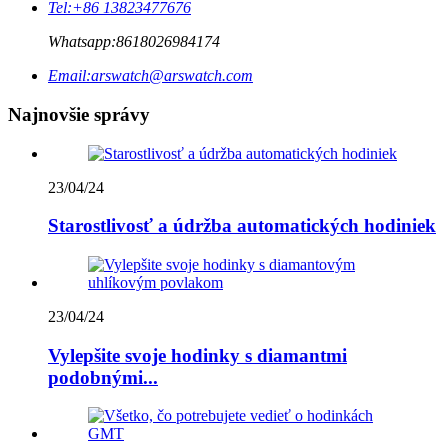
Tel:
+86 13823477676
Whatsapp:
8618026984174
Email:
arswatch@arswatch.com
Najnovšie správy
23/04/24
Starostlivosť a údržba automatických hodiniek
23/04/24
Vylepšite svoje hodinky s diamantmi
podobnými...