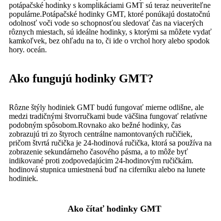
potápačské hodinky s komplikáciami GMT sú teraz neuveriteľne
populárne.Potápačské hodinky GMT, ktoré ponúkajú dostatočnú
odolnosť voči vode so schopnosťou sledovať čas na viacerých
rôznych miestach, sú ideálne hodinky, s ktorými sa môžete vydať
kamkoľvek, bez ohľadu na to, či ide o vrchol hory alebo spodok
hory. oceán.
Ako fungujú hodinky GMT?
Rôzne štýly hodiniek GMT budú fungovať mierne odlišne, ale
medzi tradičnými štvorručkami bude väčšina fungovať relatívne
podobným spôsobom.Rovnako ako bežné hodinky, čas
zobrazujú tri zo štyroch centrálne namontovaných ručičiek,
pričom štvrtá ručička je 24-hodinová ručička, ktorá sa používa na
zobrazenie sekundárneho časového pásma, a to môže byť
indikované proti zodpovedajúcim 24-hodinovým ručičkám.
hodinová stupnica umiestnená buď na ciferníku alebo na lunete
hodiniek.
Ako čítať hodinky GMT