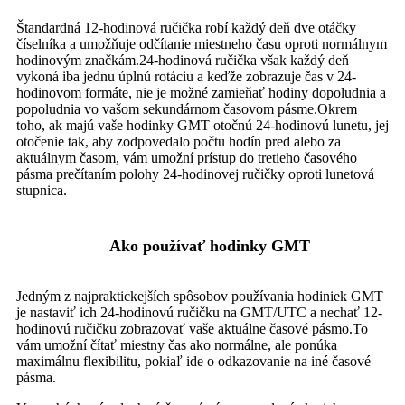
Štandardná 12-hodinová ručička robí každý deň dve otáčky
číselníka a umožňuje odčítanie miestneho času oproti normálnym
hodinovým značkám.24-hodinová ručička však každý deň
vykoná iba jednu úplnú rotáciu a keďže zobrazuje čas v 24-
hodinovom formáte, nie je možné zamieňať hodiny dopoludnia a
popoludnia vo vašom sekundárnom časovom pásme.Okrem
toho, ak majú vaše hodinky GMT otočnú 24-hodinovú lunetu, jej
otočenie tak, aby zodpovedalo počtu hodín pred alebo za
aktuálnym časom, vám umožní prístup do tretieho časového
pásma prečítaním polohy 24-hodinovej ručičky oproti lunetová
stupnica.
Ako používať hodinky GMT
Jedným z najpraktickejších spôsobov používania hodiniek GMT
je nastaviť ich 24-hodinovú ručičku na GMT/UTC a nechať 12-
hodinovú ručičku zobrazovať vaše aktuálne časové pásmo.To
vám umožní čítať miestny čas ako normálne, ale ponúka
maximálnu flexibilitu, pokiaľ ide o odkazovanie na iné časové
pásma.