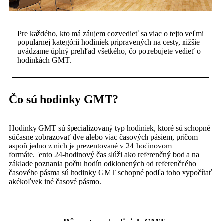
Pre každého, kto má záujem dozvedieť sa viac o tejto veľmi
populárnej kategórii hodiniek pripravených na cesty, nižšie
uvádzame úplný prehľad všetkého, čo potrebujete vedieť o
hodinkách GMT.
Čo sú hodinky GMT?
Hodinky GMT sú špecializovaný typ hodiniek, ktoré sú schopné
súčasne zobrazovať dve alebo viac časových pásiem, pričom
aspoň jedno z nich je prezentované v 24-hodinovom
formáte.Tento 24-hodinový čas slúži ako referenčný bod a na
základe poznania počtu hodín odklonených od referenčného
časového pásma sú hodinky GMT schopné podľa toho vypočítať
akékoľvek iné časové pásmo.