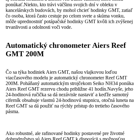
ponúkať.Niekto, kto trávi väčšinu svojich dní v obleku v
kancelárskych budovách, by mohol chcieť hodinky GMT, zatiaľ
čo osoba, ktorá často cestuje po celom svete a skúma vonku,
môže uprednostniť potápačské hodinky GMT kvôli ich zvýšenej
trvanlivosti a odolnosti voči vode.
Automatický chronometer Aiers Reef
GMT 200M
Čo sa týka hodiniek Aiers GMT, našou vlajkovou loďou
viacčasového modelu je automatický chronometer Reef GMT
200M. Poháňaný automatickým strojčekom Seiko NH34 ponúka
Aiers Reef GMT rezervu chodu približne 41 hodín.Navyše, jeho
24-hodinová ručička sa dá nezávisle nastaviť a keďže samotný
ciferník obsahuje vlastnú 24-hodinovú stupnicu, otočná luneta na
Reef GMT sa dá použiť na rýchly prístup do tretieho časového
pásma.
Ako robustné, ale rafinované hodinky postavené pre životné
dobrodružstvo sú Aiers Reef GMT k dispozícii s možnosťou