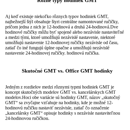
Rôzne typy hodiniek GMT
Aj keď existuje niekoľko rôznych typov hodiniek GMT,
najbežnejší štýl obsahuje štyri centrálne namontované ručičky,
pričom jedna z nich je 12-hodinová a druhá 24-hodinová.Dve
hodinové ručičky môžu byť spojené alebo nezávisle nastaviteľné
a medzi tými, ktoré umožňujú nezávislé nastavenie, niektoré
umožňujú nastavenie 12-hodinovej ručičky nezávisle od času,
zatiaľ čo iné fungujú úplne opačne a umožňujú nezávislé
nastavenie 24-hodinovej ručičky. hodinová ručička.
Skutočné GMT vs. Office GMT hodinky
Jedným z rozdielov medzi rôznymi typmi hodiniek GMT je
koncept skutočných modelov GMT vs. kancelárskych GMT
modelov.Hoci obe variácie sú hodinky GMT, názov „skutočný
GMT“ sa zvyčajne vzťahuje na hodinky, kde je možné 12-
hodinovú ručičku nastaviť nezávisle, zatiaľ čo označenie
„kancelársky GMT“ opisuje hodinky s nezávisle nastaviteľnou
24-hodinovou ručičkou.