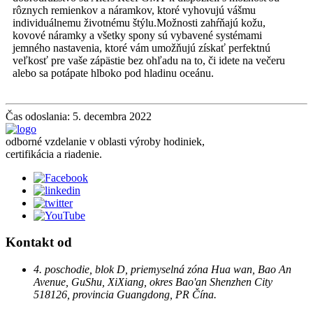
rôznych remienkov a náramkov, ktoré vyhovujú vášmu
individuálnemu životnému štýlu.Možnosti zahŕňajú kožu,
kovové náramky a všetky spony sú vybavené systémami
jemného nastavenia, ktoré vám umožňujú získať perfektnú
veľkosť pre vaše zápästie bez ohľadu na to, či idete na večeru
alebo sa potápate hlboko pod hladinu oceánu.
Čas odoslania: 5. decembra 2022
odborné vzdelanie v oblasti výroby hodiniek,
certifikácia a riadenie.
Kontakt od
4. poschodie, blok D, priemyselná zóna Hua wan, Bao An
Avenue, GuShu, XiXiang, okres Bao'an Shenzhen City
518126, provincia Guangdong, PR Čína.