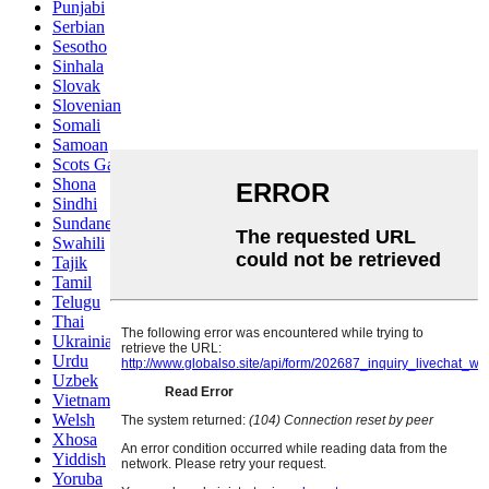
Punjabi
Serbian
Sesotho
Sinhala
Slovak
Slovenian
Somali
Samoan
Scots Gaelic
Shona
Sindhi
Sundanese
Swahili
Tajik
Tamil
Telugu
Thai
Ukrainian
Urdu
Uzbek
Vietnamese
Welsh
Xhosa
Yiddish
Yoruba