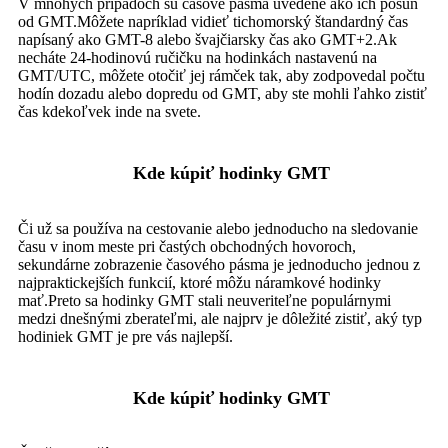
V mnohých prípadoch sú časové pásma uvedené ako ich posun
od GMT.Môžete napríklad vidieť tichomorský štandardný čas
napísaný ako GMT-8 alebo švajčiarsky čas ako GMT+2.Ak
necháte 24-hodinovú ručičku na hodinkách nastavenú na
GMT/UTC, môžete otočiť jej rámček tak, aby zodpovedal počtu
hodín dozadu alebo dopredu od GMT, aby ste mohli ľahko zistiť
čas kdekoľvek inde na svete.
Kde kúpiť hodinky GMT
Či už sa používa na cestovanie alebo jednoducho na sledovanie
času v inom meste pri častých obchodných hovoroch,
sekundárne zobrazenie časového pásma je jednoducho jednou z
najpraktickejších funkcií, ktoré môžu náramkové hodinky
mať.Preto sa hodinky GMT stali neuveriteľne populárnymi
medzi dnešnými zberateľmi, ale najprv je dôležité zistiť, aký typ
hodiniek GMT je pre vás najlepší.
Kde kúpiť hodinky GMT