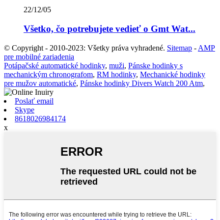
22/12/05
Všetko, čo potrebujete vedieť o Gmt Wat...
© Copyright - 2010-2023: Všetky práva vyhradené.
Sitemap
-
AMP
pre mobilné zariadenia
Potápačské automatické hodinky
,
muži
,
Pánske hodinky s
mechanickým chronografom
,
RM hodinky
,
Mechanické hodinky
pre mužov automatické
,
Pánske hodinky Divers Watch 200 Atm
,
Poslať email
Skype
8618026984174
x